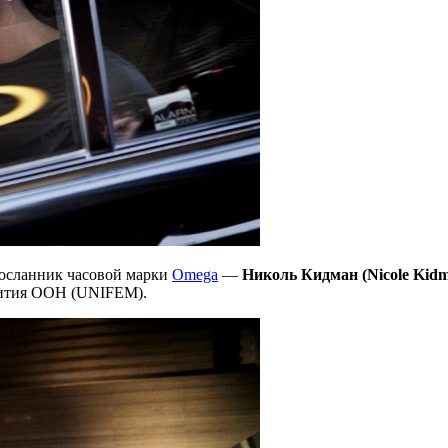
осланник часовой марки
Omega
—
Николь Кидман (Nicole Kid
звития ООН (UNIFEM).