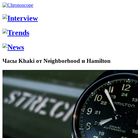
Часы Khaki от Neighborhood и Hamilton