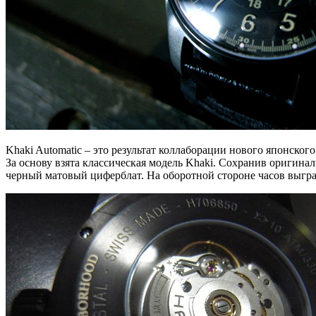
Khaki Automatic – это результат коллаборации нового японског
За основу взята классическая модель Khaki. Сохранив оригин
черный матовый циферблат. На оборотной стороне часов выгра