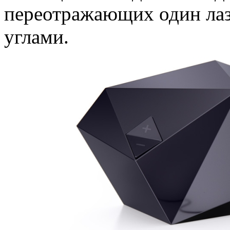
переотражающих один ла
углами.