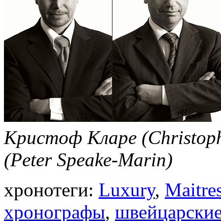
Кристоф Кларе (Christop
(Peter Speake-Marin)
хронотеги:
Luxury
,
Maitre
хронографы
,
швейцарские