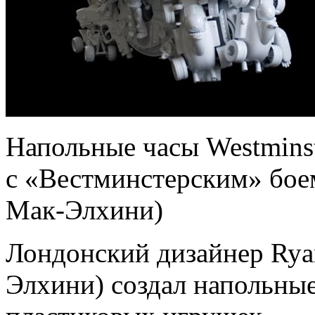
Напольные часы Westminst
с «Вестминстерским» бое
Мак-Элхини)
Лондонский дизайнер Rya
Элхини) создал напольны