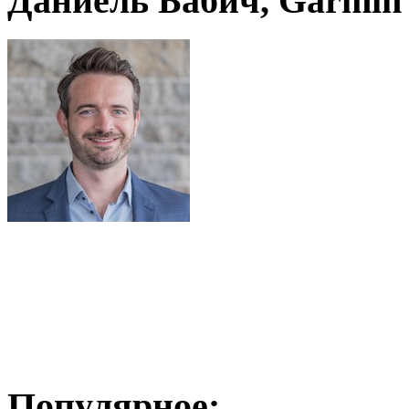
Даниель Бабич, Garmin
Популярное: