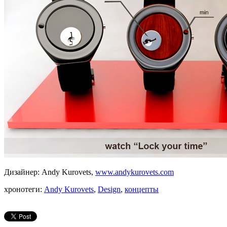
Дизайнер: Andy Kurovets,
www.andykurovets.com
хронотеги:
Andy Kurovets
,
Design
,
концепты