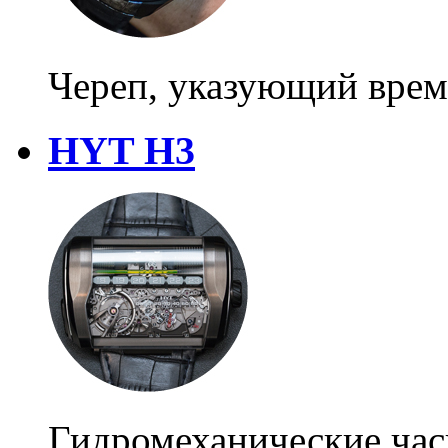
Череп, указующий врем
HYT H3
Гидромеханические ча