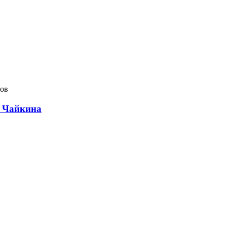
сов
а Чайкина