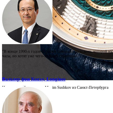
"В конце 1990-х годов G-Shock покупала молодежь, которой ну
часы, но хотят уже чего-то более серьезного"
Вальтер фон Кенэл, Longines
Независимый часовщик Maxim Sushkov из Санкт-Петербурга