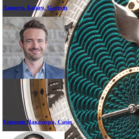
Даниель Бабич, Garmin
Хироши Накамура, Casio