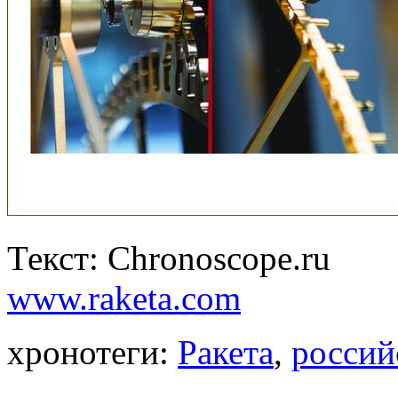
Текст: Chronoscope.ru
www.raketa.com
хронотеги:
Ракета
,
россий