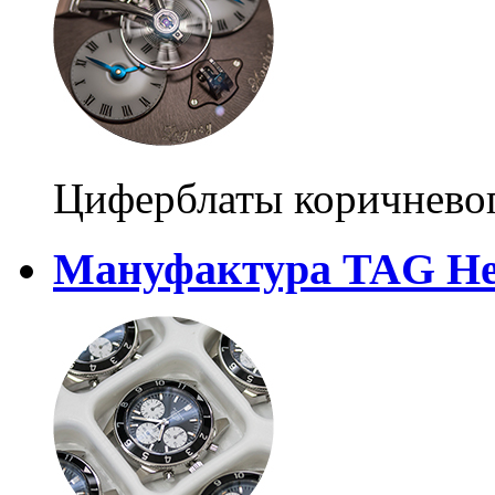
Циферблаты коричневог
Мануфактура TAG He