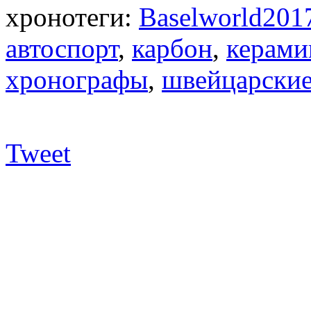
хронотеги:
Baselworld201
автоспорт
,
карбон
,
керами
хронографы
,
швейцарские
Tweet