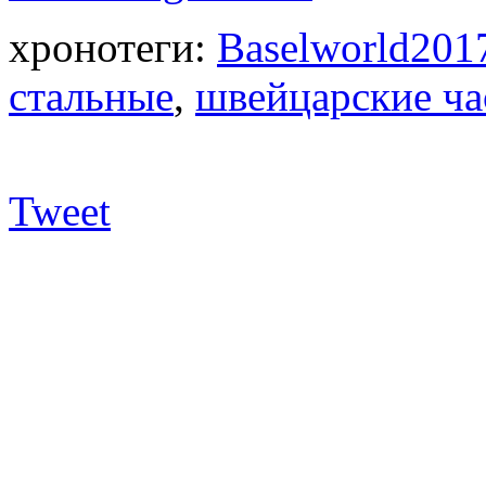
хронотеги:
Baselworld201
стальные
,
швейцарские ч
Tweet