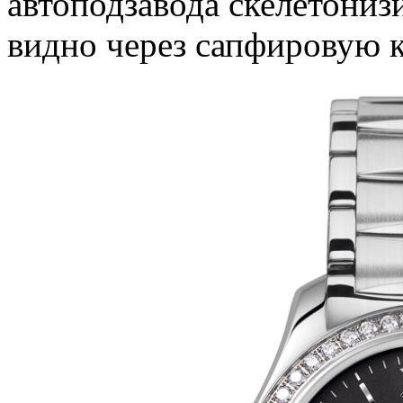
автоподзавода скелетонизи
видно через сапфировую 