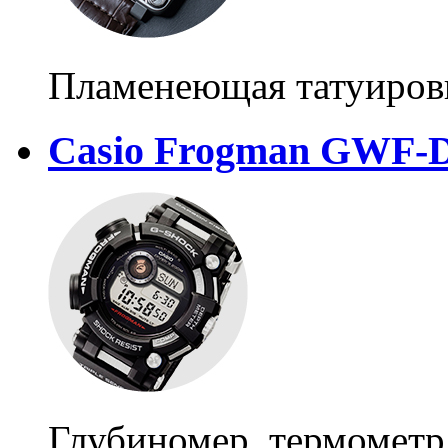
Пламенеющая татуиров
Casio Frogman GWF-
Глубиномер, термометр