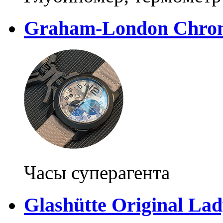
Graham-London Chrono
Часы суперагента
Glashütte Original La