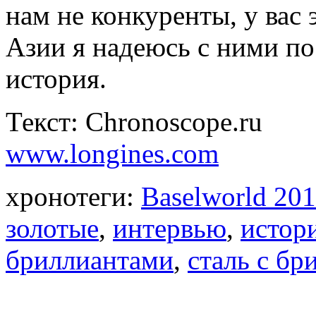
нам не конкуренты, у вас э
Азии я надеюсь с ними по
история.
Текст: Chronoscope.ru
www.longines.com
хронотеги:
Baselworld 20
золотые
,
интервью
,
истор
бриллиантами
,
сталь с бр