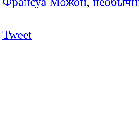
Франсуа Можон
,
необычн
Tweet