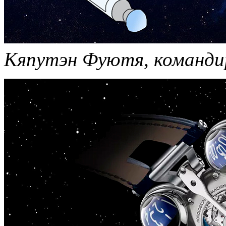
Кяпутэн Фуютя, команд