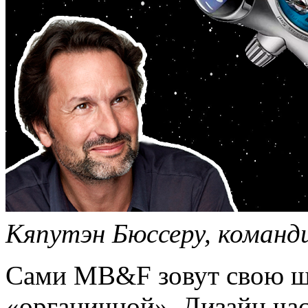
Кяпутэн Бюссеру, команд
Сами MB&F зовут свою ш
«органичной». Дизайн час