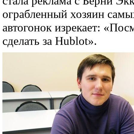
стала реклама с Берни Эк
ограбленный хозяин самы
автогонок изрекает: «Пос
сделать за Hublot».