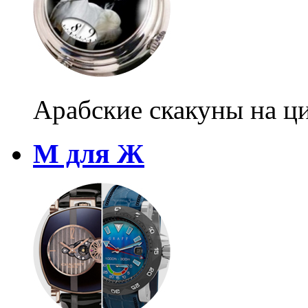
Арабские скакуны на ц
М для Ж