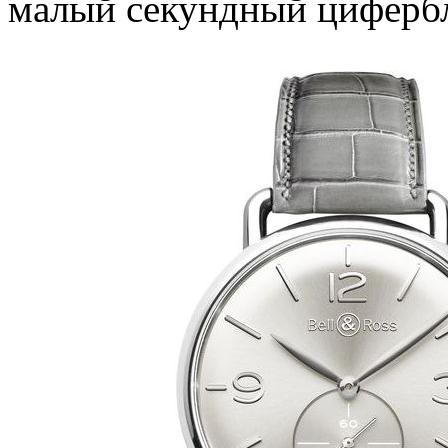
малый секундный цифербл