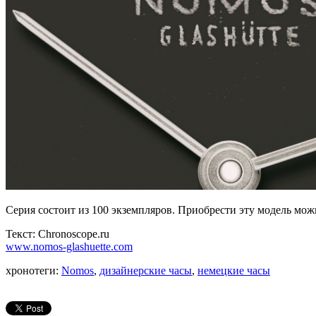
Серия состоит из 100 экземпляров. Приобрести эту модель мож
Текст: Chronoscope.ru
www.nomos-glashuette.com
хронотеги:
Nomos
,
дизайнерские часы
,
немецкие часы