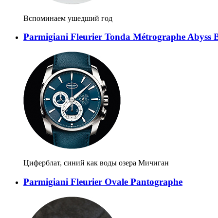
Вспоминаем ушедший год
Parmigiani Fleurier Tonda Métrographe Abyss 
Циферблат, синий как воды озера Мичиган
Parmigiani Fleurier Ovale Pantographe