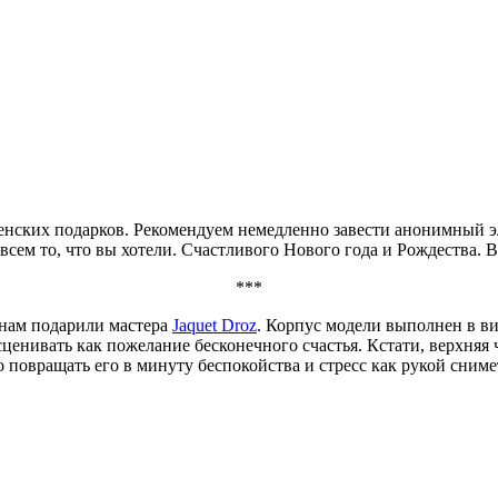
енских подарков. Рекомендуем немедленно завести анонимный эл
всем то, что вы хотели. Счастливого Нового года и Рождества. 
***
инам подарили мастера
Jaquet Droz
. Корпус модели выполнен в ви
сценивать как пожелание бесконечного счастья. Кстати, верхня
повращать его в минуту беспокойства и стресс как рукой снимет