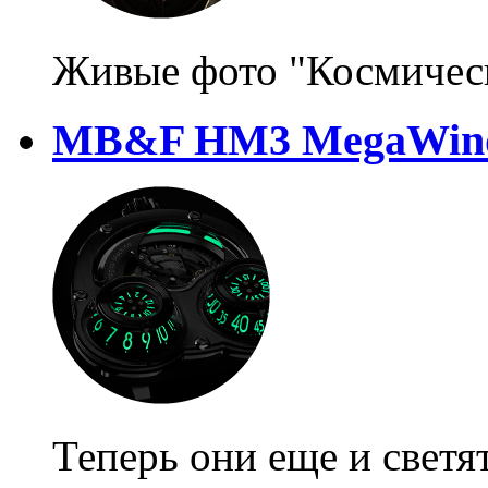
Живые фото "Космичес
MB&F HM3 MegaWind 
Теперь они еще и светя