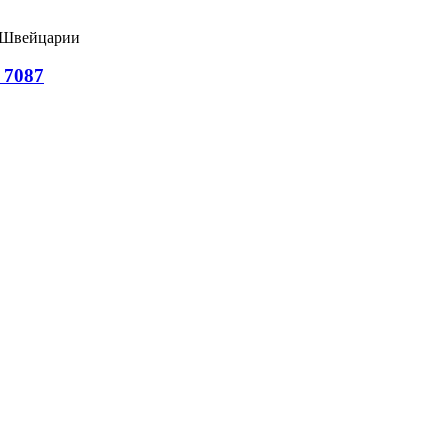
й Швейцарии
n 7087