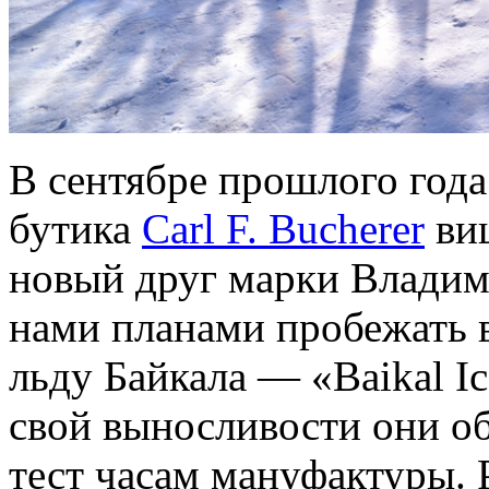
В сентябре прошлого года
бутика
Carl F. Bucherer
виц
новый друг марки Владим
нами планами пробежать 
льду Байкала — «Baikal I
свой выносливости они о
тест часам мануфактуры. Р