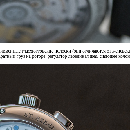
 фирменные гласхюттовские полоски (они отличаются от женевс
аратный груз на роторе, регулятор лебединая шея, сияющее кол