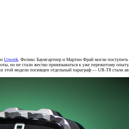
ию
Urwerk
. Феликс Баумгартнер и Мартин Фрай могли поступить 
работы, но не стали жестко привязываться к уже пережитому опы
рии этой модели посвящен отдельный параграф — UR-T8 стали а