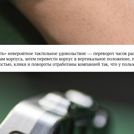
ть» невероятное тактильное удовольствие — переворот часов рас
 корпуса, затем перевести корпус в вертикальное положение, по
тью, клики и повороты отработаны компанией так, что у пользо