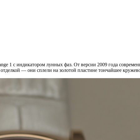
ange 1 с индикатором лунных фаз. От версии 2009 года современ
отделкой — они сплели на золотой пластине тончайшее кружево