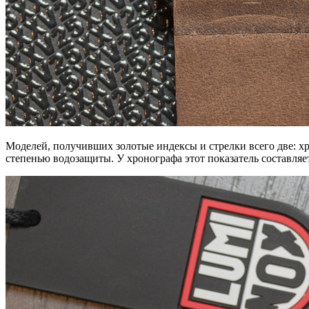
Моделей, получивших золотые индексы и стрелки всего две: х
степенью водозащиты. У хронографа этот показатель составляе