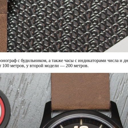
ронограф с будильником, а также часы с индикаторами числа и 
т 100 метров, у второй модели — 200 метров.