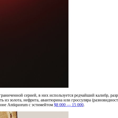
аниченной серией, в них используется редчайший калибр, разра
из золота, нефрита, авантюрина или гроссуляра (разновидность 
ионе Antiquorum с эстимейтом
$8 000 — 15 000
.