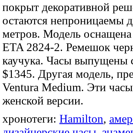
покрыт декоративной реше
остаются непроницаемы дл
метров. Модель оснащена
ETA 2824-2. Ремешок черн
каучука. Часы выпущены с
$1345. Другая модель, пр
Ventura Medium. Эти час
женской версии.
хронотеги:
Hamilton
,
амер
дизайнерские часы
,
знаме