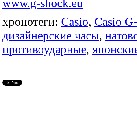
www.g-shock.eu
хронотеги:
Casio
,
Casio G
дизайнерские часы
,
натов
противоударные
,
японски