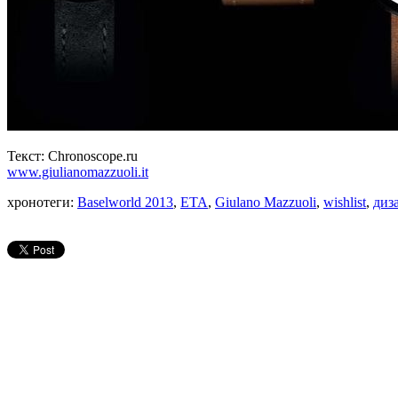
Текст: Chronoscope.ru
www.giulianomazzuoli.it
хронотеги:
Baselworld 2013
,
ETA
,
Giulano Mazzuoli
,
wishlist
,
диз