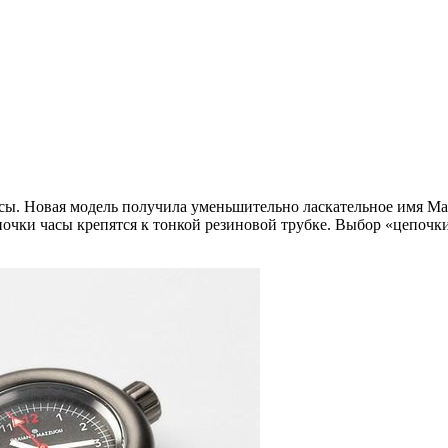
сы. Новая модель получила уменьшительно ласкательное имя Man
епочки часы крепятся к тонкой резиновой трубке. Выбор «цепоч