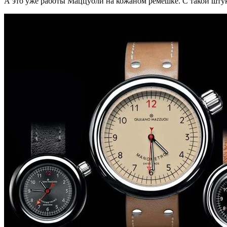
А это уже работы Маццуоли на кожаном ремешке. С такой штуко