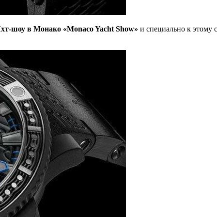
хт-шоу в Монако «Monaco Yacht Show»
и специально к этому