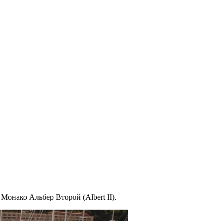
 Монако Альбер Второй (Albert II).