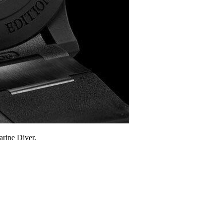
ine Diver.