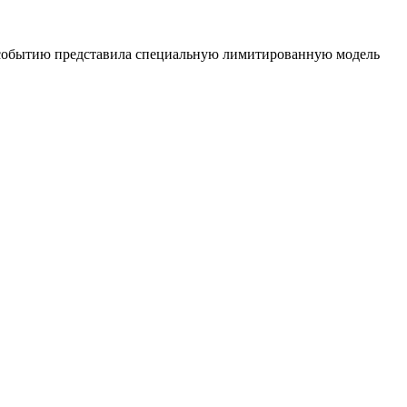
 событию представила специальную лимитированную модель