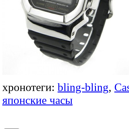
хронотеги:
bling-bling
,
Ca
японские часы