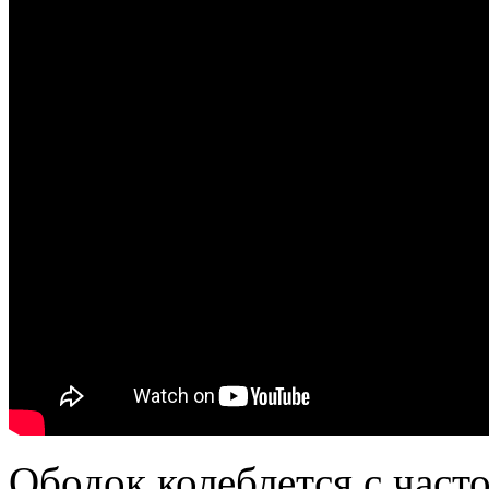
Ободок колеблется с част