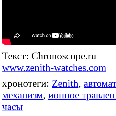
Текст: Chronoscope.ru
www.zenith-watches.com
хронотеги:
Zenith
,
автома
механизм
,
ионное травлен
часы