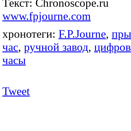
Текст: Chronoscope.ru
www.fpjourne.com
хронотеги:
F.P.Journe
,
пры
час
,
ручной завод
,
цифров
часы
Tweet