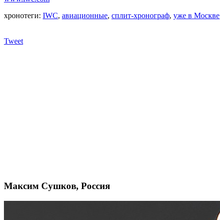
хронотеги:
IWC
,
авиационные
,
сплит-хронограф
,
уже в Москве
Tweet
Максим Сушков, Россия