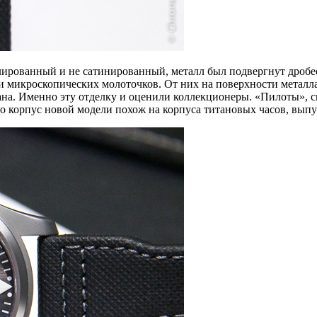
лированный и не сатинированный, металл был подвергнут дробе
и микроскопических молоточков. От них на поверхности металл
на. Именно эту отделку и оценили коллекционеры. «Пилоты», ско
но корпус новой модели похож на корпуса титановых часов, вы