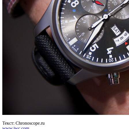
Текст: Chronoscope.ru
www.iwc.com