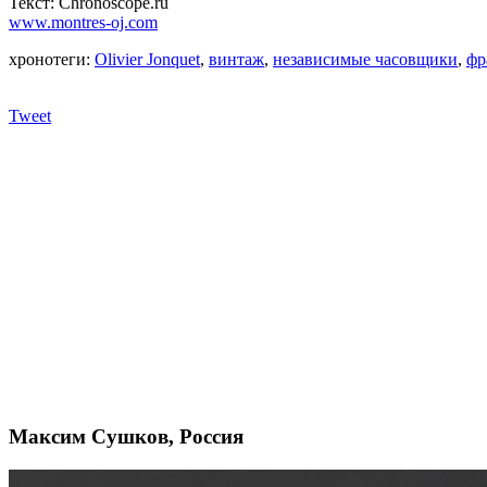
Текст: Chronoscope.ru
www.montres-oj.com
хронотеги:
Olivier Jonquet
,
винтаж
,
независимые часовщики
,
фр
Tweet
Максим Сушков, Россия