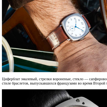
Циферблат эмалевый, стрелки вороненые, стекло — сапфирово
стиле браслетов, выпускавшихся французами во время Второй