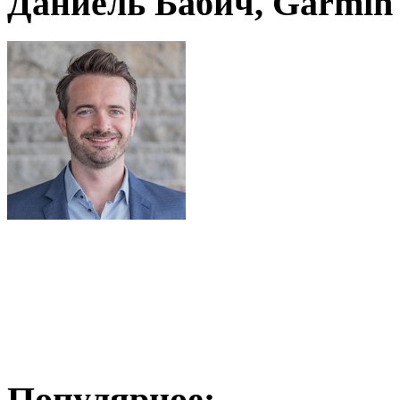
Даниель Бабич, Garmin
Популярное: