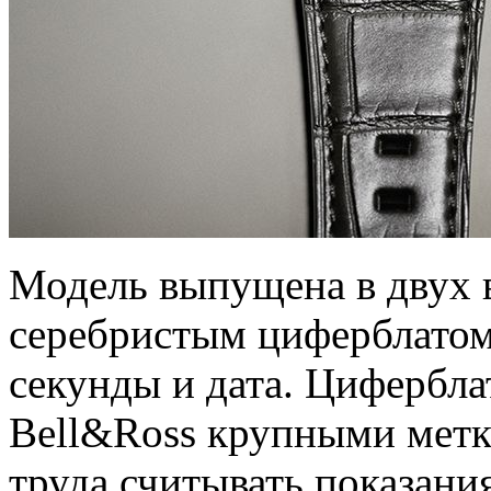
Модель выпущена в двух 
серебристым циферблатом
секунды и дата. Цифербл
Bell&Ross крупными метк
труда считывать показания