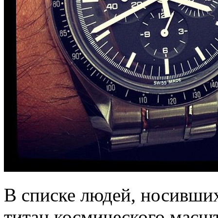
В списке людей, носивши
титан космического масшт