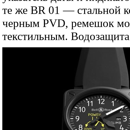
те же BR 01 — стальной 
черным PVD, ремешок мож
текстильным. Водозащита: