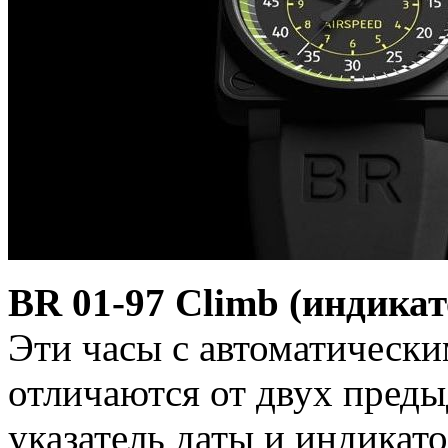
BR 01-97 Climb (индика
Эти часы с автоматическ
отличаются от двух преды
указатель даты и индикато