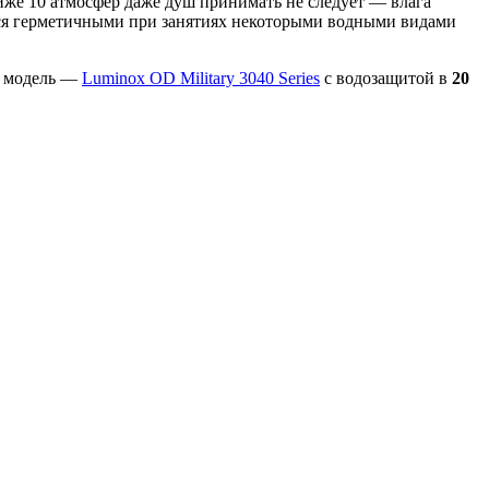
й ниже 10 атмосфер даже душ принимать не следует — влага
ются герметичными при занятиях некоторыми водными видами
ая модель —
Luminox OD Military 3040 Series
с водозащитой в
20