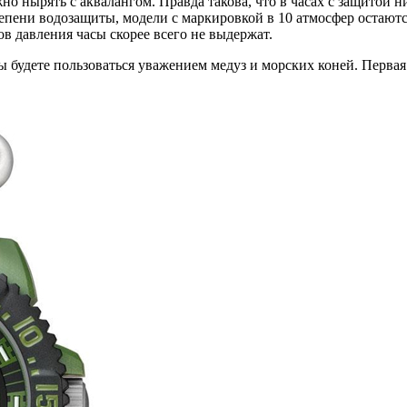
 можно нырять с аквалангом. Правда такова, что в часах с защито
степени водозащиты, модели с маркировкой в 10 атмосфер оста
ов давления часы скорее всего не выдержат.
 вы будете пользоваться уважением медуз и морских коней. Перв