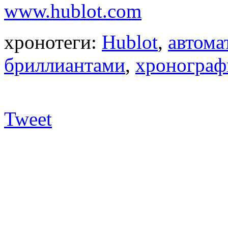
www.hublot.com
хронотеги:
Hublot
,
автома
бриллиантами
,
хроногра
Tweet