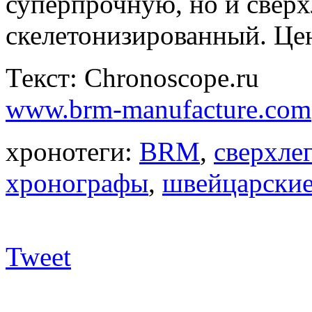
суперпрочную, но и свер
скелетонизированный. Цен
Текст: Chronoscope.ru
www.brm-manufacture.com
хронотеги:
BRM
,
сверхле
хронографы
,
швейцарские
Tweet