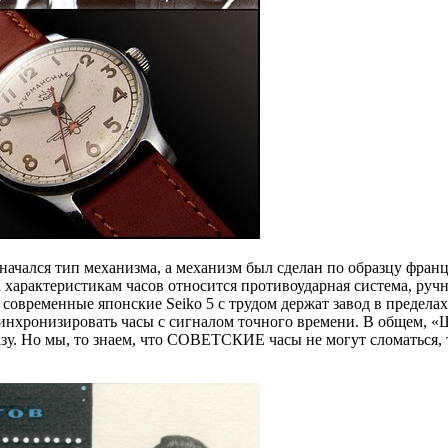
ачался тип механизма, а механизм был сделан по образцу францу
арактеристикам часов относится противоударная система, ручной
 современные японские Seiko 5 с трудом держат завод в предел
синхронизировать часы с сигналом точного времени. В общем, «
зу. Но мы, то знаем, что СОВЕТСКИЕ часы не могут сломаться, т