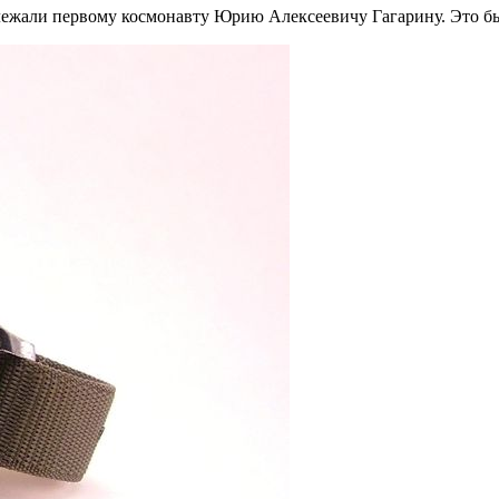
длежали первому космонавту Юрию Алексеевичу Гагарину. Это б