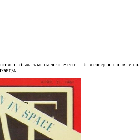
тот день сбылась мечта человечества – был совершен первый полё
иканцы.