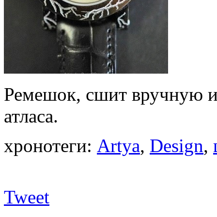
Ремешок, сшит вручную и
атласа.
хронотеги:
Artya
,
Design
,
Tweet