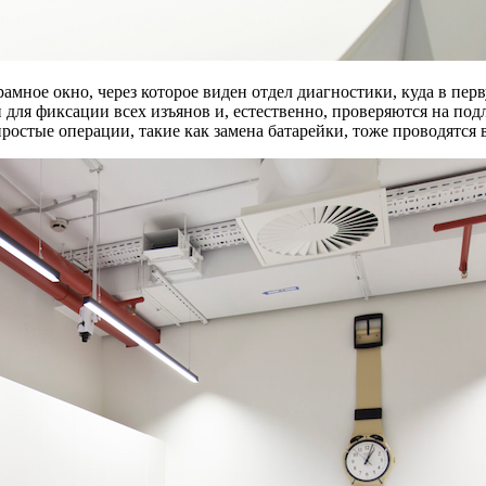
мное окно, через которое виден отдел диагностики, куда в пер
для фиксации всех изъянов и, естественно, проверяются на под
остые операции, такие как замена батарейки, тоже проводятся в